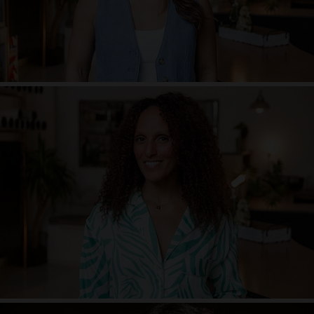
Nina Doeblin
Studiomanagerin & Teacher
barfuss@theyogaloft.de