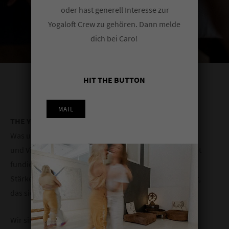
oder hast generell Interesse zur
Yogaloft Crew zu gehören. Dann melde
dich bei Caro!
HIT THE BUTTON
MAIL
THE YOGALOFT COLOGNE…
Was unser Studio besonders macht? Die hohe Qualität
und Vielfalt unseres professionellen Teacher Teams. Mit
fundierter Expertise, klarer Haltung und individueller
Stärke gestalten wir ein lebendiges Unterrichtsangebot,
das sich durch Tiefe und Authentizität auszeichnet.
Wir sind international vernetzt, im regelmäßigen