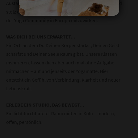
Austausch mit renommierten Lehrer:innen weltweit und
stolz darauf, aktiv an der Entwicklung und Etablierung
der Yoga Community in Europa mitzuwirken.
WAS DICH BEI UNS ERWARTET…
Ein Ort, an dem Du Deinen Körper stärkst, Deinen Geist
schärfst und Deiner Seele Raum gibst. Unsere Klassen
inspirieren, lassen dich aber auch mal ohne Aufgabe
mitmachen – auf und jenseits der Yogamatte. Hier
entsteht ein Gefühl von Verbindung, Klarheit und neuer
Lebenskraft.
ERLEBE EIN STUDIO, DAS BEWEGT…
Ein lichtdurchfluteter Raum mitten in Köln – modern,
offen, persönlich.