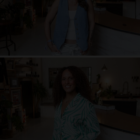
zielstrebig, Weltenbummler, Karnevalsjeck, Sardin, Kaffeeliebhaberin
Nina Doeblin
authentisch - sinnlich - neugierig - energiegeladen - zufrieden
beat.yoga.mover