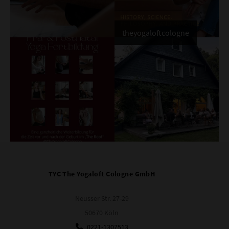
theyogaloftcologne
TYC The Yogaloft Cologne GmbH
Neusser Str. 27-29
50670 Köln
0221-1307513