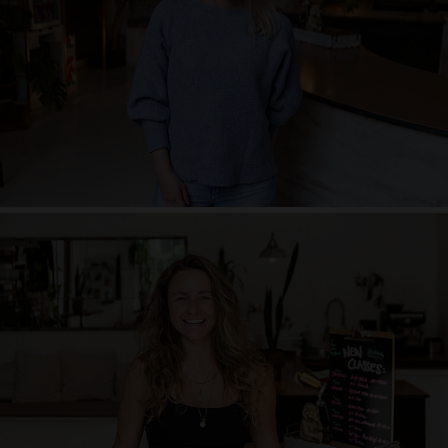
Herzen dabei, immer auf der Suche, nie müde zu lernen, manchmal
schüchtern, lieber zuhören statt viel reden, mal lauter – mal leiser, süchtig
nach Schokolade (meine Counter Asana
)
Nicolette Horn
Ins Leben verliebt, frei, andersdenkend, mein Leben als Tanzpartner,
Balance, Musikliebhaberin, einatmen und ausatmen, Philosophie-Junkie,
immer das Positive sehen, Perspektivenwechsel, Fotos sind Gedichte ohne
Worte, lieber einmal zu viel Lächeln, spontan, das Leben barfuß genießen,
Weltenbummler, einfach machen, Herzmensch