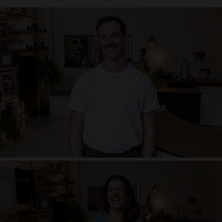
Dwayne Holliday
Party Tier, Kuschle Tier. Laut. Voll Körperlichem Lachen. Künstler. Flirter.
Reflektiert. Charmant. Nervig. Beschäftig. Konsequent. Nicht Konsequent.
Verloren-okay damit. Dogma allergisch. Naiv. Lieber peinlich als langweilig.
Lieber Langweilig als gelangweilt. Lebendig
Laura Corraine
Lachen, positv sein, glücklich, verliebt, Ordnung ist schön aber schwer,
Sport, Chameleon, tanzen ist mein Mantra, Meine Freunde = Mein Leben,
Musik = Lebensrhytmus, Yoga meine Beziehung, impulsiv, angenehm