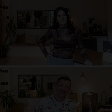
Asthet in Jersey, gerne auch mal funkelnd. Hingerissen von Grazie.
Passionierte Yogini. Unentschlossen aber fokussiert. Großstadt-flaneur mit
Leidenschaft zur Natur. Tiefgründige Gespräche und guter Wein. Etwas in
den Kopf setzen und einfach drauf los. Selbstkritisch aber optimistisch.
Rastlos dennoch verwurzelt. Sonne und Meer! Verliebt sich stets von
neuem – gerne in Details. Immer im Stress, nicht immer Herr der Lage, erst
recht nicht Herr der Worte, irgendwie klappts trotzdem. Lache mit dem
ganzen Körper.
Rad Kaim