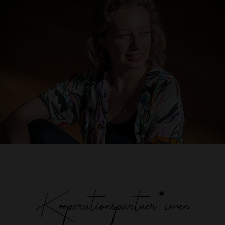
Carolin Glomb
Front Desk Management
checkin@theyogaloft.de
Kooperationspartner*innen