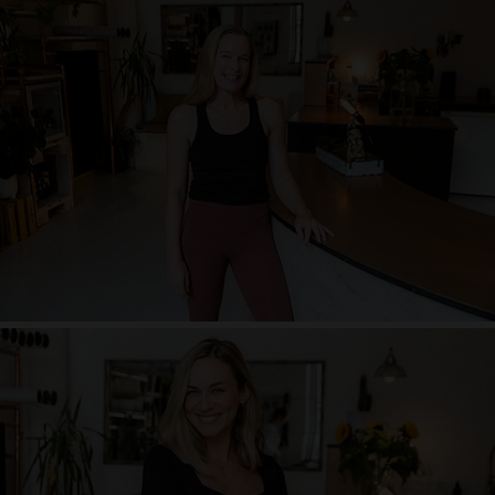
Juliane Pollheide
Powerfrau und Energiebündel mit Sonnenschein im Herzen. Löwenmama
von 2 Jungs. 25 Jahre Erfahrung als Yogalehrerin im Vinyasa und
Awakening Yoga System. Liebt den Mix aus Asana, Kraft, Mobility,
Biomechanik, Atemarbeit und Nervensystem Regulation.
Julianes Klassen sind individuell, kreativ, kraftvoll, bewusst, überraschend
und vitalisierend. Frei nach dem Motto:
Release your potential · Awaken your practice · Evoke your inner teacher
Birte Kleber