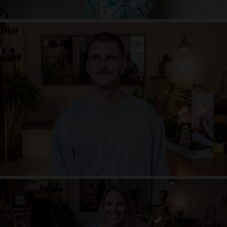
Karsten Petermann
Lebe-Mensch. Naturliebhaber. Lach-süchtig. Körperforscher. Opernfan.
Techno-Tänzer. Tiefgänger. Erdling. Crazy Nerd. Die einfachen Dinge
mögend. Wissenschaftsfreak. Weltenbummler. Stille-Einlader
Sarah Gau
Neugierig, fasziniert von der Welt und dem Reisen, idealistisch, treu, mag es,
inspiriert zu werden und zu inspirieren, schnell zu begeistern, mit ganzem