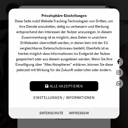
Privatsphäre-Einstellungen
Diese Seite nutzt Website-Tracking-Technologien von Dritten, um
KOMM INS TEAM!
ihre Dienste anzubieten, stetig zu verbessern und Werbung
entsprechend den Interessen der Nutzer anzuzeigen. In diesem
Zusammenhang ist es möglich, dass Daten in unsichere
Drittstaaten übermittelt werden, in denen kein mit der EU
Wir suchen zuverlässige und
vergleichbares Datenschutzniveau besteht. Ebenfalls ist es
hierbei möglich dass Informationen ins Endgerät der Nutzer
freundliche UnterstützerInnen am
gespeichert oder aus diesem ausgelesen werden. Wenn Sie Ihre
Front Desk! Du kannst dir vorstellen an
Einwilligung über "Alles Akzeptieren" erklären, können Sie diese
jederzeit mit Wirkung für die Zukunft widerrufen oder ändern.
einem der folgenden Tage auszuhelfen:
MO 20:15 Uhr
ALLE AKZEPTIEREN
DI 10 Uhr
EINSTELLUNGEN / INFORMATIONEN
MI 17 Uhr
Das sind WIR
DO 16.30 Uhr
DATENSCHUTZ
IMPRESSUM
FR 8 Uhr