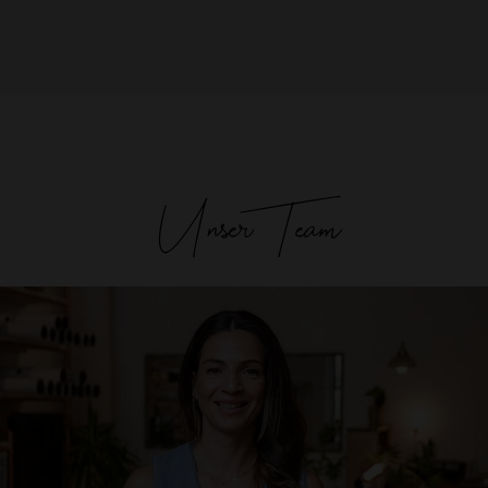
Unser Team
Laura Corraine
Studio Inhaberin & Teacher
laura@theyogaloft.de