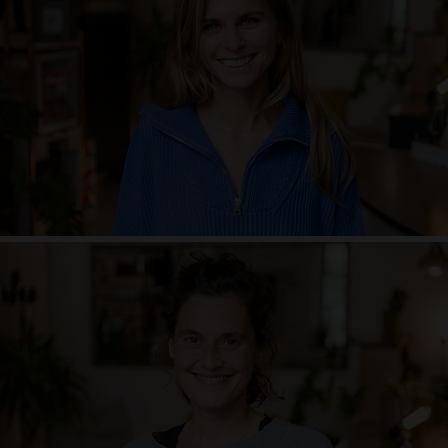
Manuela Frauenrath
Freiheitsliebend. Naturliebend. Das zum Ausdruck bringen, was innen ist, in
jeder Form. Der stetige Wunsch nach Wachstum. Die große weite Welt.
Wald. Frisch gemähtes Gras. Wild, frech, lebendig. Die Liebe zur Präzision.
Guter Kaffee. Lern die Form, vergiss die Form.