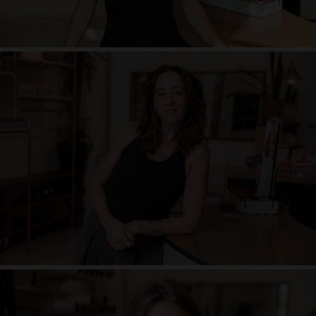
Vira Drotbohm
1970er-Baby aus den Bergen Tirols. 1980-Yoga-Kind bis heute. Schüler der
Menschenschule. Diszipliniert, wo nötig & ausgelassen, wo möglich. Mantra-
Chanter. Senior-Teacher & Ausrichtungs-Nerd. Vinyasa-Liebhaber & Yin-
Yoga-Freund. Künstlerherz. Vaterherz. Wundersucher.
"...nichts kann wirklich nachhaltig wachsen, wenn es nicht im Dienst von
etwas Größerem geschieht."
Carmen Schleicher