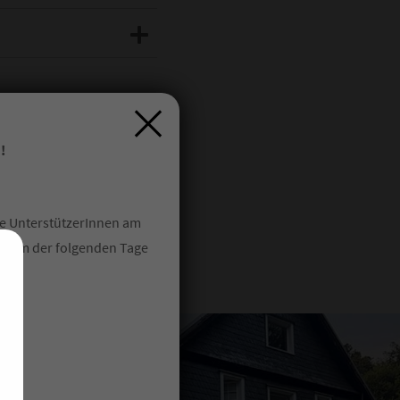
reigeben. Bei Fragen oder
 damit Dir die
nn.
 E-Mail tun.
!
he UnterstützerInnen am
 einem der folgenden Tage