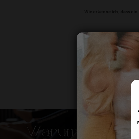
Sofern Du eine Anfrage ges
Wie erkenne ich, dass ein
bei längerer Wartezeit n
entsprechende
Kundeng
Wenn Du noch keine Anfrage
0221-1307513
Detailseite: Streichpreis wir
E
Mitglieder: