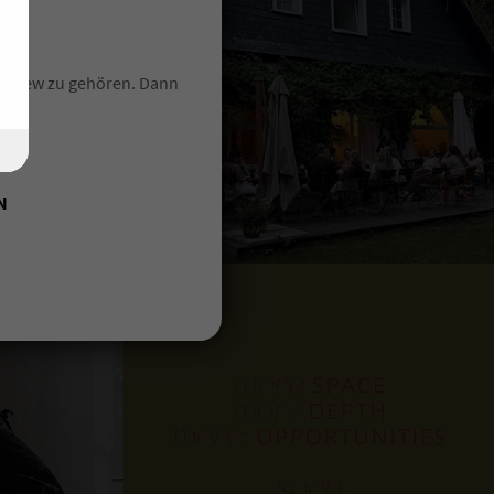
m allerersten Kauf im
, ob Ihr bereits Mitglied
längerer Wartezeit nehmt
ft Crew zu gehören. Dann
nde
Kundengruppe
eines
ro!
N
en. Jedoch profitierst du
gere Konditonen gibt.