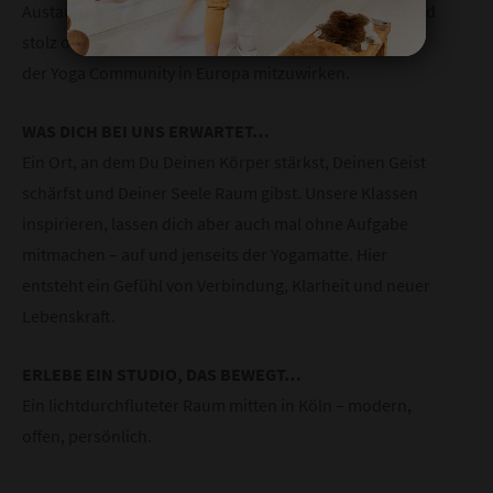
Austausch mit renommierten Lehrer:innen weltweit und
stolz darauf, aktiv an der Entwicklung und Etablierung
der Yoga Community in Europa mitzuwirken.
WAS DICH BEI UNS ERWARTET…
Ein Ort, an dem Du Deinen Körper stärkst, Deinen Geist
schärfst und Deiner Seele Raum gibst. Unsere Klassen
inspirieren, lassen dich aber auch mal ohne Aufgabe
mitmachen – auf und jenseits der Yogamatte. Hier
entsteht ein Gefühl von Verbindung, Klarheit und neuer
Lebenskraft.
ERLEBE EIN STUDIO, DAS BEWEGT…
Ein lichtdurchfluteter Raum mitten in Köln – modern,
offen, persönlich.