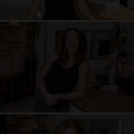
Vira Drotbohm
1970er-Baby aus den Bergen Tirols. 1980-Yoga-Kind bis heute. Schüler der
Menschenschule. Diszipliniert, wo nötig & ausgelassen, wo möglich. Mantra-
Chanter. Senior-Teacher & Ausrichtungs-Nerd. Vinyasa-Liebhaber & Yin-
Yoga-Freund. Künstlerherz. Vaterherz. Wundersucher.
"...nichts kann wirklich nachhaltig wachsen, wenn es nicht im Dienst von
etwas Größerem geschieht."
Carmen Schleicher