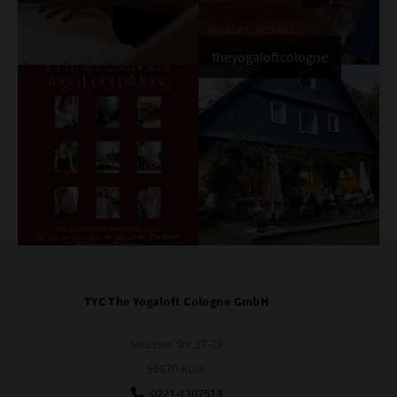
theyogaloftcologne
TYC The Yogaloft Cologne GmbH
Neusser Str. 27-29
50670 Köln
0221-1307513