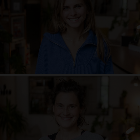
Manuela Frauenrath
Freiheitsliebend. Naturliebend. Das zum Ausdruck bringen, was innen ist, in
jeder Form. Der stetige Wunsch nach Wachstum. Die große weite Welt.
Wald. Frisch gemähtes Gras. Wild, frech, lebendig. Die Liebe zur Präzision.
Guter Kaffee. Lern die Form, vergiss die Form.