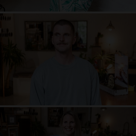
Karsten Petermann
Lebe-Mensch. Naturliebhaber. Lach-süchtig. Körperforscher. Opernfan.
Techno-Tänzer. Tiefgänger. Erdling. Crazy Nerd. Die einfachen Dinge
mögend. Wissenschaftsfreak. Weltenbummler. Stille-Einlader
Sarah Gau
Neugierig, fasziniert von der Welt und dem Reisen, idealistisch, treu, mag es,
inspiriert zu werden und zu inspirieren, schnell zu begeistern, mit ganzem