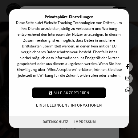
Privatsphäre-Einstellungen
Diese Seite nutzt Website-Tracking-Technologien von Dritten, um
KOMM INS TEAM!
ihre Dienste anzubieten, stetig zu verbessern und Werbung
entsprechend den Interessen der Nutzer anzuzeigen. In diesem
Zusammenhang ist es möglich, dass Daten in unsichere
Drittstaaten übermittelt werden, in denen kein mit der EU
Wir suchen zuverlässige und
vergleichbares Datenschutzniveau besteht. Ebenfalls ist es
hierbei möglich dass Informationen ins Endgerät der Nutzer
freundliche UnterstützerInnen am
gespeichert oder aus diesem ausgelesen werden. Wenn Sie Ihre
Front Desk! Du kannst dir vorstellen an
Einwilligung über "Alles Akzeptieren" erklären, können Sie diese
jederzeit mit Wirkung für die Zukunft widerrufen oder ändern.
einem der folgenden Tage auszuhelfen:
MO 20:15 Uhr
ALLE AKZEPTIEREN
DI 10 Uhr
EINSTELLUNGEN / INFORMATIONEN
MI 17 Uhr
Das sind WIR
DO 16.30 Uhr
DATENSCHUTZ
IMPRESSUM
FR 8 Uhr