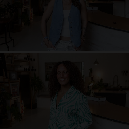
zielstrebig, Weltenbummler, Karnevalsjeck, Sardin, Kaffeeliebhaberin
Nina Doeblin
authentisch - sinnlich - neugierig - energiegeladen - zufrieden
beat.yoga.mover