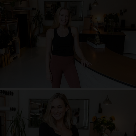
Juliane Pollheide
Powerfrau und Energiebündel mit Sonnenschein im Herzen. Löwenmama
von 2 Jungs. 25 Jahre Erfahrung als Yogalehrerin im Vinyasa und
Awakening Yoga System. Liebt den Mix aus Asana, Kraft, Mobility,
Biomechanik, Atemarbeit und Nervensystem Regulation.
Julianes Klassen sind individuell, kreativ, kraftvoll, bewusst, überraschend
und vitalisierend. Frei nach dem Motto:
Release your potential · Awaken your practice · Evoke your inner teacher
Birte Kleber