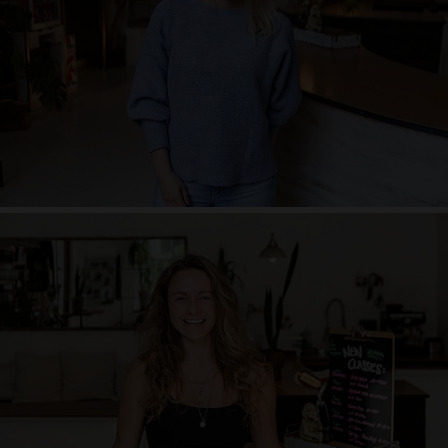
Herzen dabei, immer auf der Suche, nie müde zu lernen, manchmal
schüchtern, lieber zuhören statt viel reden, mal lauter – mal leiser, süchtig
nach Schokolade (meine Counter Asana
)
Nicolette Horn
Ins Leben verliebt, frei, andersdenkend, mein Leben als Tanzpartner,
Balance, Musikliebhaberin, einatmen und ausatmen, Philosophie-Junkie,
immer das Positive sehen, Perspektivenwechsel, Fotos sind Gedichte ohne
Worte, lieber einmal zu viel Lächeln, spontan, das Leben barfuß genießen,
Weltenbummler, einfach machen, Herzmensch