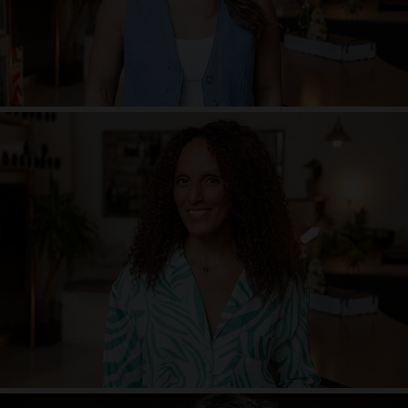
Nina Doeblin
Studiomanagerin & Teacher
barfuss@theyogaloft.de