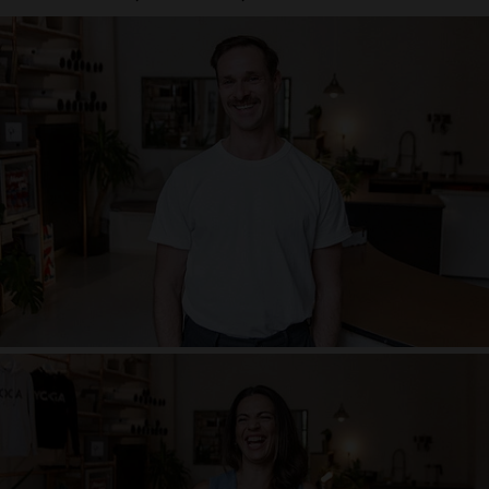
Dwayne Holliday
Party Tier, Kuschle Tier. Laut. Voll Körperlichem Lachen. Künstler. Flirter.
Reflektiert. Charmant. Nervig. Beschäftig. Konsequent. Nicht Konsequent.
Verloren-okay damit. Dogma allergisch. Naiv. Lieber peinlich als langweilig.
Lieber Langweilig als gelangweilt. Lebendig
Laura Corraine
Lachen, positv sein, glücklich, verliebt, Ordnung ist schön aber schwer,
Sport, Chameleon, tanzen ist mein Mantra, Meine Freunde = Mein Leben,
Musik = Lebensrhytmus, Yoga meine Beziehung, impulsiv, angenehm