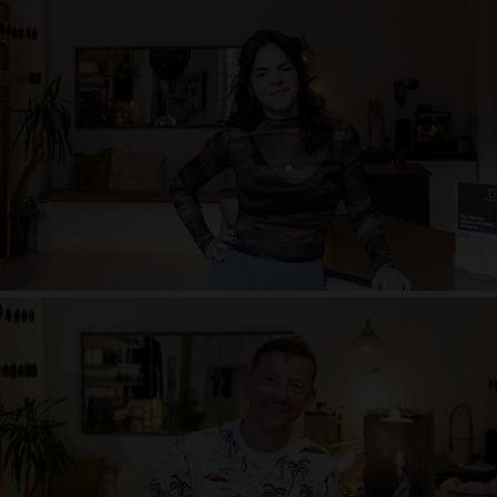
Asthet in Jersey, gerne auch mal funkelnd. Hingerissen von Grazie.
Passionierte Yogini. Unentschlossen aber fokussiert. Großstadt-flaneur mit
Leidenschaft zur Natur. Tiefgründige Gespräche und guter Wein. Etwas in
den Kopf setzen und einfach drauf los. Selbstkritisch aber optimistisch.
Rastlos dennoch verwurzelt. Sonne und Meer! Verliebt sich stets von
neuem – gerne in Details. Immer im Stress, nicht immer Herr der Lage, erst
recht nicht Herr der Worte, irgendwie klappts trotzdem. Lache mit dem
ganzen Körper.
Rad Kaim