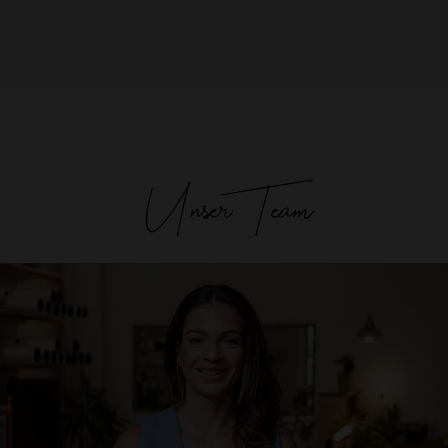
Unser Team
Laura Corraine
Studio Inhaberin & Teacher
laura@theyogaloft.de