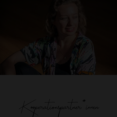
Carolin Glomb
Front Desk Management
checkin@theyogaloft.de
Kooperationspartner*innen