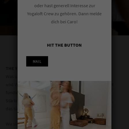
oder hast generell Interesse zur
Yogaloft Crew zu gehören. Dann melde
dich bei Caro!
HIT THE BUTTON
MAIL
THE YOGALOFT COLOGNE…
Was unser Studio besonders macht? Die hohe Qualität
und Vielfalt unseres professionellen Teacher Teams. Mit
fundierter Expertise, klarer Haltung und individueller
Stärke gestalten wir ein lebendiges Unterrichtsangebot,
das sich durch Tiefe und Authentizität auszeichnet.
Wir sind international vernetzt, im regelmäßigen