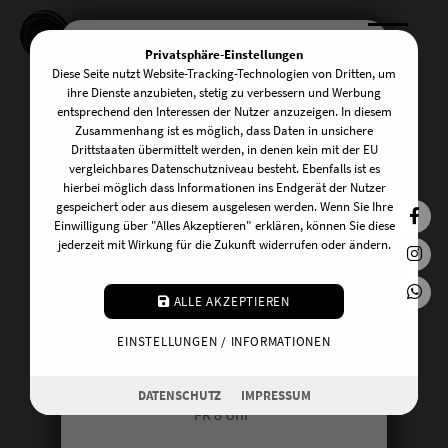
Privatsphäre-Einstellungen
Diese Seite nutzt Website-Tracking-Technologien von Dritten, um
KOMM INS TEAM!
ihre Dienste anzubieten, stetig zu verbessern und Werbung
entsprechend den Interessen der Nutzer anzuzeigen. In diesem
Zusammenhang ist es möglich, dass Daten in unsichere
Drittstaaten übermittelt werden, in denen kein mit der EU
Kursplan &
Wir suchen zuverlässige und
vergleichbares Datenschutzniveau besteht. Ebenfalls ist es
hierbei möglich dass Informationen ins Endgerät der Nutzer
freundliche UnterstützerInnen am
Kursbeschreibungen
gespeichert oder aus diesem ausgelesen werden. Wenn Sie Ihre
Front Desk! Du kannst dir vorstellen an
Einwilligung über "Alles Akzeptieren" erklären, können Sie diese
jederzeit mit Wirkung für die Zukunft widerrufen oder ändern.
einem der folgenden Tage auszuhelfen:
MO 20:15 Uhr
ALLE AKZEPTIEREN
DI 10 Uhr
EINSTELLUNGEN / INFORMATIONEN
MI 17 Uhr
DO 16.30 Uhr
DATENSCHUTZ
IMPRESSUM
FR 8 Uhr