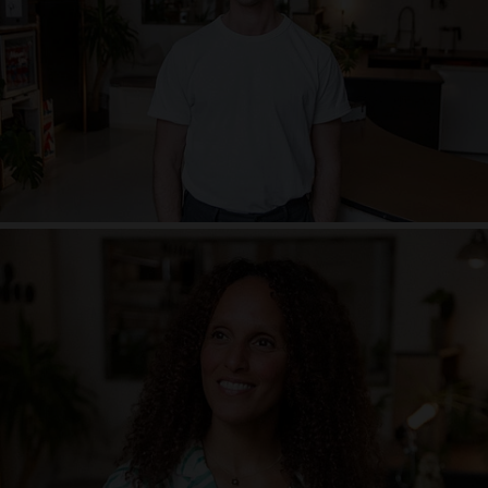
Nina Doeblin
Yoga Alliance
barfuss@theyogaloft.de
Studiomanagement
Zertifikation
Asanalehre, Sequencing, Methodik & Didaktik, Aufbau