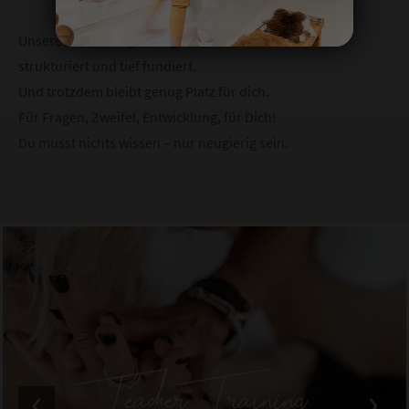
Unsere Ausbildung ist
Yoga Alliance zertifiziert
, klar
strukturiert und tief fundiert.
Und trotzdem bleibt genug Platz für dich.
Für Fragen, Zweifel, Entwicklung, für Dich!
Du musst nichts wissen – nur neugierig sein.
Teacher Training
‹
›