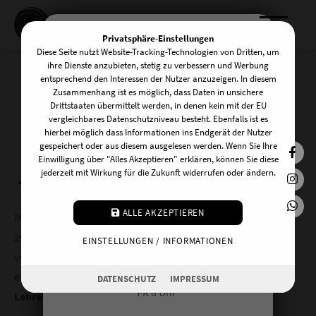
Privatsphäre-Einstellungen
Diese Seite nutzt Website-Tracking-Technologien von Dritten, um
KOMM INS TEAM!
ihre Dienste anzubieten, stetig zu verbessern und Werbung
entsprechend den Interessen der Nutzer anzuzeigen. In diesem
Zusammenhang ist es möglich, dass Daten in unsichere
Drittstaaten übermittelt werden, in denen kein mit der EU
Yogaloft Teacher Training
Wir suchen zuverlässige und
vergleichbares Datenschutzniveau besteht. Ebenfalls ist es
hierbei möglich dass Informationen ins Endgerät der Nutzer
freundliche UnterstützerInnen am
2026
gespeichert oder aus diesem ausgelesen werden. Wenn Sie Ihre
Front Desk! Du kannst dir vorstellen an
Einwilligung über "Alles Akzeptieren" erklären, können Sie diese
jederzeit mit Wirkung für die Zukunft widerrufen oder ändern.
einem der folgenden Tage auszuhelfen:
MO 20:15 Uhr
ALLE AKZEPTIEREN
Mitten in Köln. Mitten im Leben. Mitten ins Herz.
DI 10 Uhr
2026 startet das nächste TYC Teacher Training – geleitet
EINSTELLUNGEN / INFORMATIONEN
MI 17 Uhr
von
Laura Corraine und Dwayne Holliday
, getragen von
DO 16.30 Uhr
einem erfahrenen und engagierten
Team aus
DATENSCHUTZ
IMPRESSUM
FR 8 Uhr
LehrerInnen, MentorInnen und GastdozentInnen
.