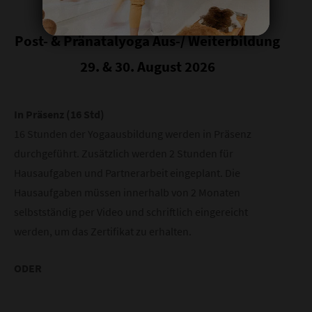
Post- & Pränatalyoga Aus-/ Weiterbildung
29. & 30. August 2026
In Präsenz (16 Std)
16 Stunden der Yogaausbildung werden in Präsenz
durchgeführt. Zusätzlich werden 2 Stunden für
Hausaufgaben und Partnerarbeit eingeplant. Die
Hausaufgaben müssen innerhalb von 2 Monaten
selbstständig per Video und schriftlich eingereicht
werden, um das Zertifikat zu erhalten.
ODER