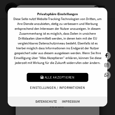
Privatsphäre-Einstellungen
Diese Seite nutzt Website-Tracking-Technologien von Dritten, um
KOMM INS TEAM!
ihre Dienste anzubieten, stetig zu verbessern und Werbung
entsprechend den Interessen der Nutzer anzuzeigen. In diesem
Zusammenhang ist es möglich, dass Daten in unsichere
Drittstaaten übermittelt werden, in denen kein mit der EU
Post - und Pränatal
Wir suchen zuverlässige und
vergleichbares Datenschutzniveau besteht. Ebenfalls ist es
hierbei möglich dass Informationen ins Endgerät der Nutzer
freundliche UnterstützerInnen am
Ausbildung 2026
gespeichert oder aus diesem ausgelesen werden. Wenn Sie Ihre
Front Desk! Du kannst dir vorstellen an
Einwilligung über "Alles Akzeptieren" erklären, können Sie diese
jederzeit mit Wirkung für die Zukunft widerrufen oder ändern.
einem der folgenden Tage auszuhelfen:
MO 20:15 Uhr
ALLE AKZEPTIEREN
29. - 30. Aug. 26
DI 10 Uhr
EINSTELLUNGEN / INFORMATIONEN
The Roof @theyogaloftcologe Girlitzweg 30, Tor 5 in
MI 17 Uhr
50829 Köln/Vogelsang
DO 16.30 Uhr
DATENSCHUTZ
IMPRESSUM
FR 8 Uhr