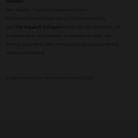
Hinweis
:
Das Teacher Training beansprucht eine
Mindestteilnehmerzahl von 15 TeilnehmerInnen.
Das
The Yogaloft Cologne
behält sich das Recht vor, die
Ausbildung zu verschieben, zu annulieren oder das
Format zu ändern, falls die Ausbildungsvoraussetzung
nicht erreicht wird.
Gebühr & Paketprei
Es kann losgehen. Wir freuen uns auf Dich!