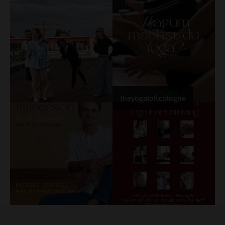
theyogaloftcologne